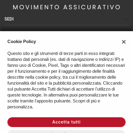
SEDI
Sede di Busto Arsizio (SEAT-CUPRA-NISSAN)
AZIENDA
Sede di Olgiate Olona (USATO)
Cookie Policy
Azienda
Sede di Varese (NISSAN - USATO)
Questo sito e gli strumenti di terze parti in esso integrati
Contatti
trattano dati personali (es. dati di navigazione o indirizzi IP) e
OFFICINA
fanno uso di Cookie, Pixel, Tags o altri identificatori necessari
per il funzionamento e per il raggiungimento delle finalità
descritte nella cookie policy, tra cui il miglioramento delle
funzionalità del sito e la pubblicità personalizzata. Cliccando
sul pulsante Accetta Tutti dichiari di accettare l'utilizzo di
TORNA IN CIMA
queste tecnologie. In alternativa puoi personalizzare le tue
scelte tramite l'apposito pulsante. Scopri di più e
Copyright © 2026 Busto Motor Company Srl - P.IVA 03479320123 -
personalizza.
Leggi l'informativa sulla privacy
-
Cookie Policy
Sito creato da:
Accetta tutti