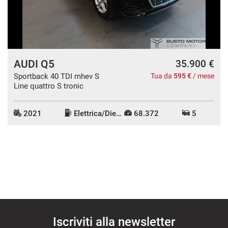
Salva
le
impostazioni
AUDI Q5
35.900 €
Sportback 40 TDI mhev S
Tua da
595 €
/ mese
Line quattro S tronic
2021
Elettrica/Diesel
68.372
5
Iscriviti alla newsletter