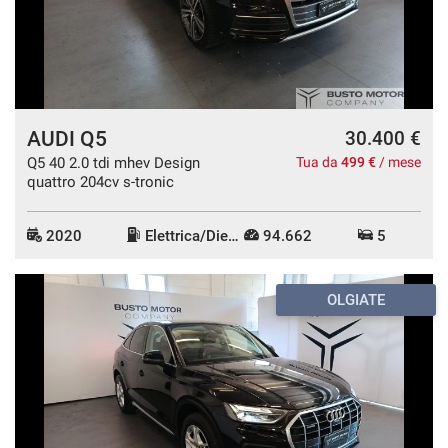
mpre
Cookie necessari
ilitato
AUDI Q5
30.400 €
Cookie delle preferenze
Q5 40 2.0 tdi mhev Design
Tua da
499 €
/ mese
quattro 204cv s-tronic
Cookie per il miglioramento dell'esperienza utente
2020
Elettrica/Diesel
94.662
5
Cookie analitici
OLGIATE
Cookie di marketing
Leggi
la
cookie
policy