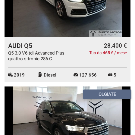
questi
strumenti
di
tracciamento
si
rimanda
alla
AUDI Q5
28.400 €
cookie
Q5 3.0 V6 tdi Advanced Plus
Tua da
465 €
/ mese
policy.
quattro s-tronic 286 C
Puoi
rivedere
e
2019
Diesel
127.656
5
modificare
le
tue
OLGIATE
scelte
in
qualsiasi
momento.
a