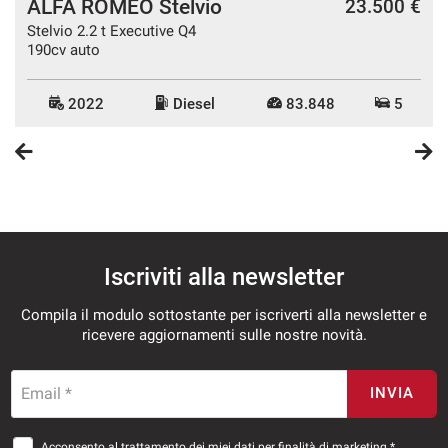
ALFA ROMEO Stelvio
€
23.500 €
Stelvio 2.2 t Executive Q4
190cv auto
2022
Diesel
83.848
5
Iscriviti alla newsletter
Compila il modulo sottostante per iscriverti alla newsletter e
ricevere aggiornamenti sulle nostre novità.
Email *
INVIA
Acconsento al trattamento dei miei dati per finalità di marketing *