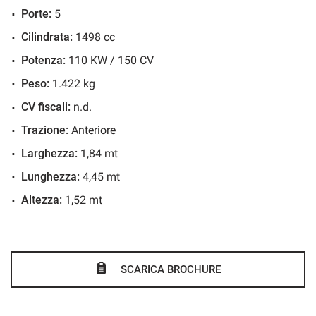
Porte:
5
Cambio manuale a 6 rapporti
Cilindrata:
1498 cc
Cerchi in lega
Potenza:
110 KW / 150 CV
Chiusura centralizzata
Cielo abitacolo nero
Peso:
1.422 kg
Climatizzatore
CV fiscali:
n.d.
Climatronic 3 zone
Trazione:
Anteriore
Colori pastello
Larghezza:
1,84 mt
Connectivity Box
Lunghezza:
4,45 mt
Controllo elettronico della corsia
Altezza:
1,52 mt
Controllo trazione
Cruise Control
CUPRA Drive Profile
SCARICA BROCHURE
DAB - Digital Audio Broadcasting
Disattivazione airbag passeggero