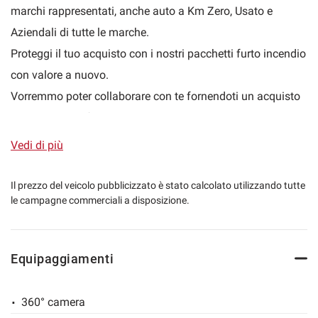
marchi rappresentati, anche auto a Km Zero, Usato e
Aziendali di tutte le marche.
Proteggi il tuo acquisto con i nostri pacchetti furto incendio
mpre
Cookie necessari
ilitato
con valore a nuovo.
Vorremmo poter collaborare con te fornendoti un acquisto
Cookie delle preferenze
sicuro e soddisfare le tue esigenze personalizzando il tuo
acquisto e creando finanziamenti su misura per te.
Vedi di più
Cookie per il miglioramento dell'esperienza utente
Acquista la tua nuova auto on-line: possibilità di gestire
tutta la trattativa a distanza, invio di tutta la
Il prezzo del veicolo pubblicizzato è stato calcolato utilizzando tutte
Cookie analitici
le campagne commerciali a disposizione.
documentazione contrattuale e spedizione della vettura in
tutta Italia direttamente a casa tua!
Cookie di marketing
Possibilità di estensione di garanzia fino a 36 mesi.
Equipaggiamenti
DESCRIZIONE VETTURA:
Leggi
NOTE: Prestiamo molta attenzione alla stesura di ogni
la
360° camera
cookie
singolo annuncio ma decliniamo ogni responsabilità per
policy