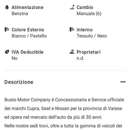
questi
Alimentazione
Cambio
strumenti
Benzina
Manuale (6)
di
tracciamento
si
Colore Esterno
Interno
rimanda
Bianco / Pastello
Tessuto / Nero
alla
cookie
IVA Deducibile
Proprietari
policy.
Puoi
No
n.d.
rivedere
e
modificare
le
Descrizione
tue
scelte
in
Busto Motor Company è Concessionaria e Service ufficiale
qualsiasi
dei marchi Cupra, Seat e Nissan per la provincia di Varese
momento.
ed opera nel mercato dell’auto da più di 30 anni.
Nelle nostre sedi trovi, oltre a tutta la gamma di veicoli dei
a