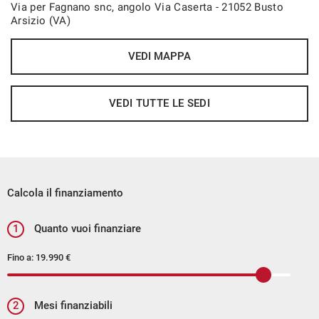
Via per Fagnano snc, angolo Via Caserta - 21052 Busto
Specchietti laterali elettrici
Arsizio (VA)
Spoiler posteriore e paraurti sportivi
Vetri posteriori oscurati
VEDI MAPPA
Volante sportivo multifunzionale in pelle con leve del
cambio integrate
VEDI TUTTE LE SEDI
XDS (Sistema differenziale elettronico)
Calcola il finanziamento
1
Quanto vuoi finanziare
Fino a:
19.990 €
2
Mesi finanziabili