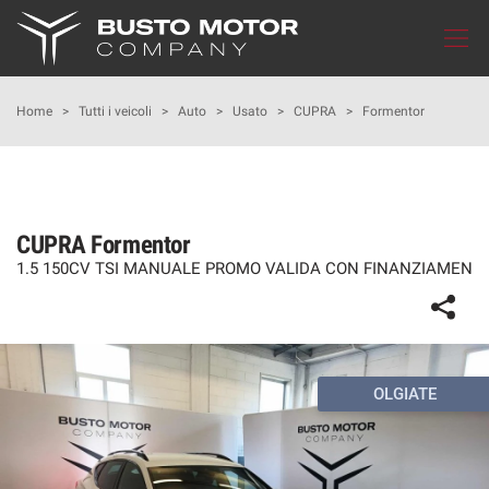
Le
tue
preferenze
di
HOME
Home
>
Tutti i veicoli
>
Auto
>
Usato
>
CUPRA
>
Formentor
consenso
Il
LISTA VEICOLI
seguente
pannello
IN MOTUM
ti
CUPRA Formentor
consente
1.5 150CV TSI MANUALE PROMO VALIDA CON FINANZIAMEN
di
CUPRA GARAGE
esprimere
le
tue
MONDO SEAT
preferenze
di
OLGIATE
consenso
MONDO NISSAN
alle
tecnologie
FLOTTE AZIENDALI
di