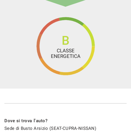
Regolazione in altezza e lombare dei sedili anteriori
Rifiniture interne in alluminio dark
Safety & Driving Pack M
Sedili sportivi CUPRA
B
Sedili sportivi in tessuto nero
CLASSE
Sensore di luce
ENERGETICA
Sensore di pioggia
Sensori di parcheggio posteriori
Sensori di parcheggio posteriori
Servosterzo
Sistema ancoraggio ISOFIX i-Size + Top Tether
Sistema di controllo della pressione pneumatici
Sistema di riconoscimento della stanchezza
Dove si trova l'auto?
Sistema per la chiamata di emergenza e-call
Sede di Busto Arsizio (SEAT-CUPRA-NISSAN)