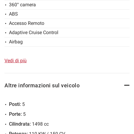
360° camera
Salva
ABS
le
impostazioni
Accesso Remoto
Adaptive Cruise Control
Airbag
Airbag laterali
Airbag Passeggero
Vedi di più
Airbag testa
Antifurto Volumetrico
Altre informazioni sul veicolo
Autoradio
Autoradio digitale
Posti:
5
Battitacco anteriori illuminati
Porte:
5
Bluetooth
Cilindrata:
1498 cc
Braccialetto CUPRA in fibra di carbonio
Potenza:
110 KW / 150 CV