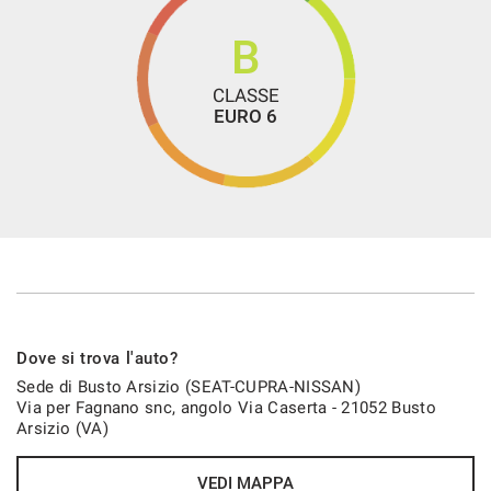
Pneumatici 245/45 R18 96W
Pre-crash assist
B
Presa elettrica 230 V
CLASSE
Regolazione in altezza e lombare dei sedili anteriori
EURO 6
Rifiniture interne in alluminio dark
Safe & Driving Pack M
Safety & Service
Sedili sportivi CUPRA
Sensore di luce
Sensore di pioggia
Sensori di parcheggio posteriori
Dove si trova l'auto?
Sensori Di Parcheggio Posteriori
Sede di Busto Arsizio (SEAT-CUPRA-NISSAN)
Via per Fagnano snc, angolo Via Caserta - 21052 Busto
Servosterzo
Arsizio (VA)
Sistema ancoraggio ISOFIX i-Size + Top Tether
Sistema di controllo della pressione pneumatici
VEDI MAPPA