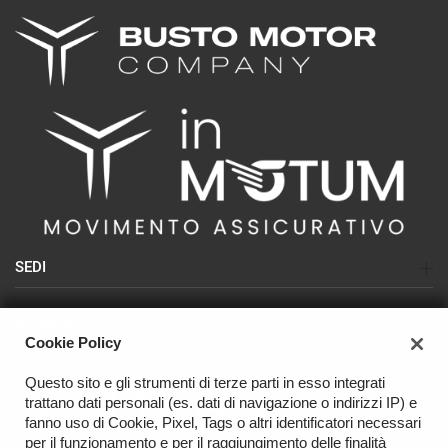
SEDI
Sede di Busto Arsizio (SEAT-CUPRA-NISSAN)
AZIENDA
Sede di Olgiate Olona (USATO)
Cookie Policy
Azienda
Sede di Varese (NISSAN - USATO)
Questo sito e gli strumenti di terze parti in esso integrati
Contatti
trattano dati personali (es. dati di navigazione o indirizzi IP) e
OFFICINA
fanno uso di Cookie, Pixel, Tags o altri identificatori necessari
per il funzionamento e per il raggiungimento delle finalità