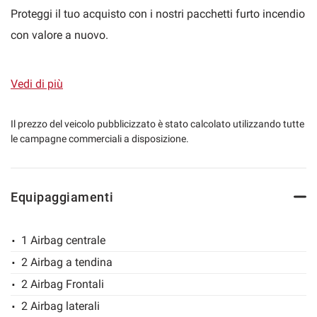
Proteggi il tuo acquisto con i nostri pacchetti furto incendio
con valore a nuovo.
mpre
Cookie necessari
ilitato
Vorremmo poter collaborare con te fornendoti un acquisto
Vedi di più
sicuro e soddisfare le tue esigenze personalizzando il tuo
Cookie delle preferenze
acquisto e creando finanziamenti su misura per te.
Il prezzo del veicolo pubblicizzato è stato calcolato utilizzando tutte
le campagne commerciali a disposizione.
Cookie per il miglioramento dell'esperienza utente
Acquista la tua nuova auto on-line: possibilità di gestire
tutta la trattativa a distanza, invio di tutta la
Cookie analitici
Equipaggiamenti
documentazione contrattuale e spedizione della vettura in
tutta Italia direttamente a casa tua!
Cookie di marketing
1 Airbag centrale
2 Airbag a tendina
Possibilità di estensione di garanzia fino a 36 mesi.
Leggi
2 Airbag Frontali
la
cookie
2 Airbag laterali
policy