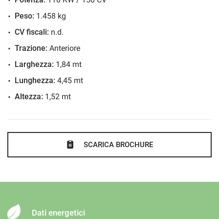
Bracciolo
Bracciolo centrale anteriore e posteriore
Peso:
1.458 kg
Cerchi in lega
CV fiscali:
n.d.
Chiusura centralizzata
Trazione:
Anteriore
Cielo abitacolo nero
Larghezza:
1,84 mt
Climatizzatore
Lunghezza:
4,45 mt
Climatronic 3 zone
Altezza:
1,52 mt
Controllo elettronico della corsia
Controllo trazione
Cover chiave in fibra di carbonio
SCARICA BROCHURE
Cruise Control
CUPRA Connect
DAB (Digital Audio Broadcasting)
Disattivazione Airbag Passeggero
Dati energetici
Drive Profile