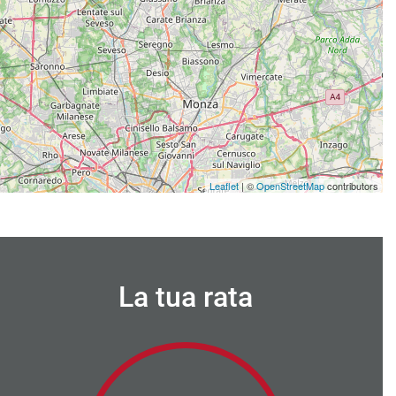
Leaflet
| ©
OpenStreetMap
contributors
La tua rata