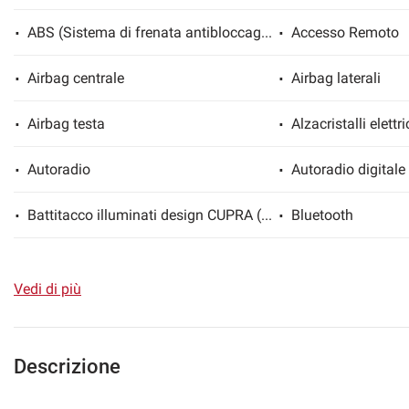
ABS (Sistema di frenata antibloccaggio)
Accesso Remoto
Airbag centrale
Airbag laterali
mpre
Cookie necessari
ilitato
Airbag testa
Cookie delle preferenze
Autoradio
Autoradio digitale
Cookie per il miglioramento dell'esperienza utente
Battitacco illuminati design CUPRA (portiere anteriori)
Bluetooth
Cookie analitici
Braccialetto CUPRA in fibra di carbonio
Bracciolo
Vedi di più
Bracciolo posteriore
Cavo di ricarica 
Cookie di marketing
Chiusura centralizzata
Cielo abitacolo ne
Descrizione
Climatronic tri-zona con sistema Air-care
Controllo trazione