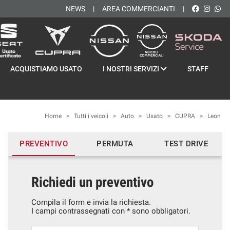
NEWS
AREA COMMERCIANTI
ACQUISTIAMO USATO
I NOSTRI SERVIZI
STAFF
Home
>
Tutti i veicoli
>
Auto
>
Usato
>
CUPRA
>
Leon
PREVENTIVO
PERMUTA
TEST DRIVE
Richiedi un preventivo
Compila il form e invia la richiesta.
I campi contrassegnati con * sono obbligatori.