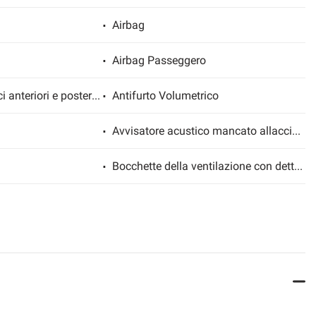
Airbag
Airbag Passeggero
Alzacristalli elettrici anteriori e posteriori
Antifurto Volumetrico
Avvisatore acustico mancato allacciamento cintura di sicurezza
Bocchette della ventilazione con dettagli in color rame
Bracciolo anteriore con portaoggetti integrato
MODE2
Cerchi in lega
ro
Climatizzatore
Convenience Pack