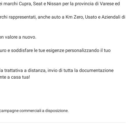
 marchi Cupra, Seat e Nissan per la provincia di Varese ed
bra di carbonio
Cruise Control
marchi rappresentati, anche auto a Km Zero, Usato e Aziendali di
le
DAB Digital Audio Broadcasting
con valore a nuovo.
Fari fendinebbia LED con funzione cornering
Fari LED
ro e soddisfare le tue esigenze personalizzando il tuo
za assistita
Freno di stazionamento elettrico
Illuminazione ambientale a LED Smart Wraparound (cruscotto e portiere anteriori)
 la trattativa a distanza, invio di tutta la documentazione
ente a casa tua!
s
Kessy Advanced (Sistema di accesso ed avviamento senza chiave)
Logo CUPRA sulla griglia frontale e sul portellone posteriore
Online infotainment
 le campagne commerciali a disposizione.
Pneumatici 235/35 R19 91Y
Regolazione lombare sedile conducente
Safety & Service