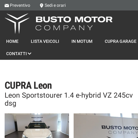
Preventivo
Sedi e orari
Le
tue
preferenze
di
HOME
consenso
HOME
LISTA VEICOLI
IN MOTUM
CUPRA GARAGE
Il
LISTA VEICOLI
CONTATTI
seguente
pannello
IN MOTUM
ti
consente
di
CUPRA GARAGE
CUPRA Leon
esprimere
le
Leon Sportstourer 1.4 e-hybrid VZ 245cv
tue
MONDO SEAT
dsg
preferenze
di
consenso
MONDO NISSAN
alle
tecnologie
FLOTTE AZIENDALI
di