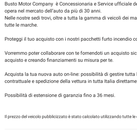
Busto Motor Company è Concessionaria e Service ufficiale dei
opera nel mercato dell’auto da più di 30 anni.
Cornice finestrini in colore nero lucido
Cover chiave in fi
Nelle nostre sedi trovi, oltre a tutta la gamma di veicoli dei 
tutte le marche.
Cruise Control
CUPRA Drive Profi
Proteggi il tuo acquisto con i nostri pacchetti furto incendio 
ESP
Vorremmo poter collaborare con te fornendoti un acquisto sicu
Fendinebbia
Frenata d'emergen
acquisto e creando finanziamenti su misura per te.
Front Assist con sistema di frenata di emergenza e rilevamento pedoni e ciclisti
Full Link wireless
Acquista la tua nuova auto on-line: possibilità di gestire tutta
contrattuale e spedizione della vettura in tutta Italia direttam
Illuminazione interna a LED
Infotainment App
Possibilità di estensione di garanzia fino a 36 mesi.
Lane Assist
Il prezzo del veicolo pubblicizzato è stato calcolato utilizzando tutte
Paraurti e spoiler posteriore sportivi
Park assist
Presa da 12 V anteriore