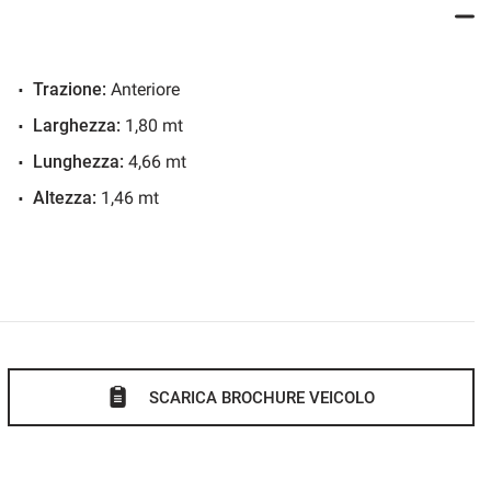
Sedili anteriori sportivi avvolgenti in tessuto e similpelle con design CUPRA
Sedili posteriori abbattibili e ripiegabili 1/3 e 2/3
Trazione:
Anteriore
a
Sensori di parcheggio posteriori
Larghezza:
1,80 mt
Sistema ancoraggio ISOFIX x2 (i-Size) + Top Tether x2 nei sedili posteriori
Lunghezza:
4,66 mt
Altezza:
1,46 mt
tare
Sistema di rilevamento stanchezza
matiche
Specchietti laterali elettrici
Tetto panoramico apribile a scorrimento elettrico
Vetri posteriori oscurati
Vision Plus con Videocamera posteriore e Park Assist
Volante in pelle con design Cupra con leve del cambio
SCARICA BROCHURE VEICOLO