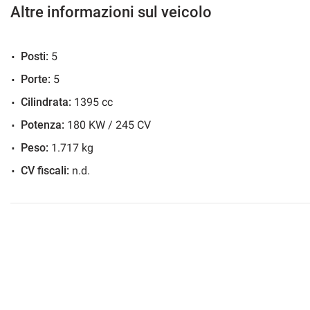
Altre informazioni sul veicolo
Sedile posteriore sdoppiato
Posti:
5
Sensore di luce
Sensore di pioggi
Porte:
5
Sensori Di Parcheggio Posteriori
Servosterzo
Cilindrata:
1395 cc
Potenza:
180 KW / 245 CV
Sistema di controllo della pressione pneumatici
Navigatore satelli
Peso:
1.717 kg
Sistema E-Call (chiamata di emergenza)
Sospensioni pneu
CV fiscali:
n.d.
Terminali di scarico simulati
Virtual Cockpit
Volante multifunzione riscaldato