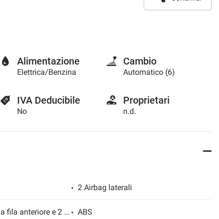
Alimentazione
Cambio
Elettrica/Benzina
Automatico (6)
IVA Deducibile
Proprietari
No
n.d.
2 Airbag laterali
4 USB tipo C 2 nella fila anteriore e 2 nella fila posteriore
ABS