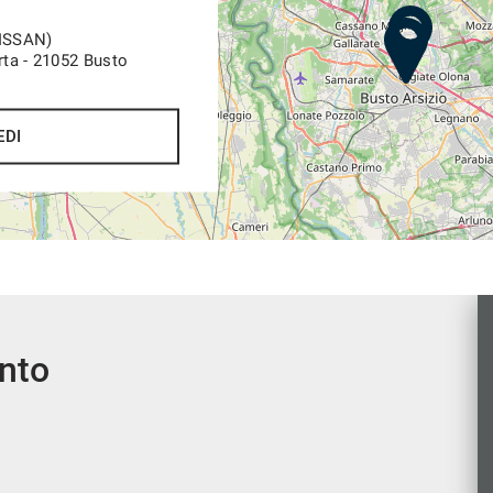
NISSAN)
rta - 21052 Busto
EDI
ento