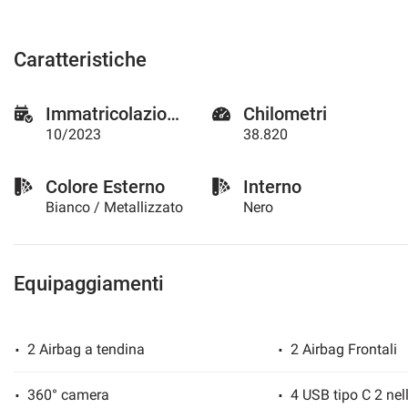
questi
strumenti
di
Caratteristiche
tracciamento
si
rimanda
Immatricolazione
Chilometri
alla
10/2023
38.820
cookie
policy.
Puoi
Colore Esterno
Interno
rivedere
Bianco / Metallizzato
Nero
e
modificare
le
tue
Equipaggiamenti
scelte
in
qualsiasi
momento.
2 Airbag a tendina
2 Airbag Frontali
360° camera
a