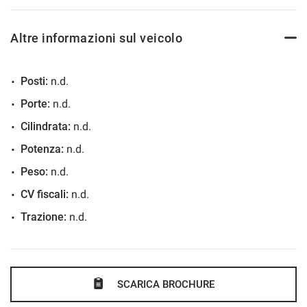
Salva
le
Altre informazioni sul veicolo
impostazioni
Posti:
n.d.
Porte:
n.d.
Cilindrata:
n.d.
Potenza:
n.d.
Peso:
n.d.
CV fiscali:
n.d.
Trazione:
n.d.
SCARICA BROCHURE