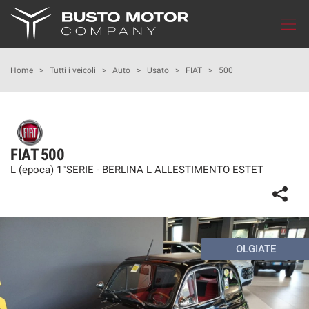
Le
tue
preferenze
di
HOME
Home
>
Tutti i veicoli
>
Auto
>
Usato
>
FIAT
>
500
consenso
Il
LISTA VEICOLI
seguente
pannello
IN MOTUM
ti
FIAT 500
consente
L (epoca) 1°SERIE - BERLINA L ALLESTIMENTO ESTET
di
CUPRA GARAGE
esprimere
le
tue
MONDO SEAT
preferenze
di
OLGIATE
consenso
MONDO NISSAN
alle
tecnologie
FLOTTE AZIENDALI
di