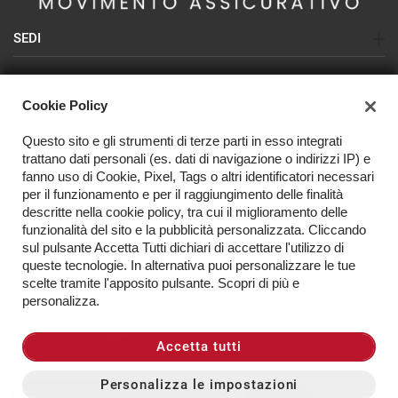
SEDI
Sede di Busto Arsizio (SEAT-CUPRA-NISSAN)
AZIENDA
Sede di Olgiate Olona (USATO)
Cookie Policy
Azienda
Sede di Varese (NISSAN - USATO)
Questo sito e gli strumenti di terze parti in esso integrati
Contatti
trattano dati personali (es. dati di navigazione o indirizzi IP) e
OFFICINA
fanno uso di Cookie, Pixel, Tags o altri identificatori necessari
per il funzionamento e per il raggiungimento delle finalità
descritte nella cookie policy, tra cui il miglioramento delle
funzionalità del sito e la pubblicità personalizzata. Cliccando
sul pulsante Accetta Tutti dichiari di accettare l'utilizzo di
TORNA IN CIMA
queste tecnologie. In alternativa puoi personalizzare le tue
scelte tramite l'apposito pulsante. Scopri di più e
Copyright © 2026 Busto Motor Company Srl - P.IVA 03479320123 -
personalizza.
Leggi l'informativa sulla privacy
-
Cookie Policy
Sito creato da:
Accetta tutti
Personalizza le impostazioni