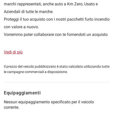
marchi rappresentati, anche auto a Km Zero, Usato e
Aziendali di tutte le marche.
Proteggi il tuo acquisto con i nostri pacchetti furto incendio
mpre
Cookie necessari
ilitato
con valore a nuovo.
Vorremmo poter collaborare con te fornendoti un acquisto
Cookie delle preferenze
sicuro e soddisfare le tue esigenze personalizzando il tuo
acquisto e creando finanziamenti su misura per te.
Vedi di più
Cookie per il miglioramento dell'esperienza utente
Acquista la tua nuova auto on-line: possibilità di gestire
tutta la trattativa a distanza, invio di tutta la
Il prezzo del veicolo pubblicizzato è stato calcolato utilizzando tutte
Cookie analitici
le campagne commerciali a disposizione.
documentazione contrattuale e spedizione della vettura in
tutta Italia direttamente a casa tua!
Cookie di marketing
Possibilità di estensione di garanzia fino a 36 mesi.
Equipaggiamenti
Leggi
Nessun equipaggiamento specificato per il veicolo
la
corrente.
cookie
policy