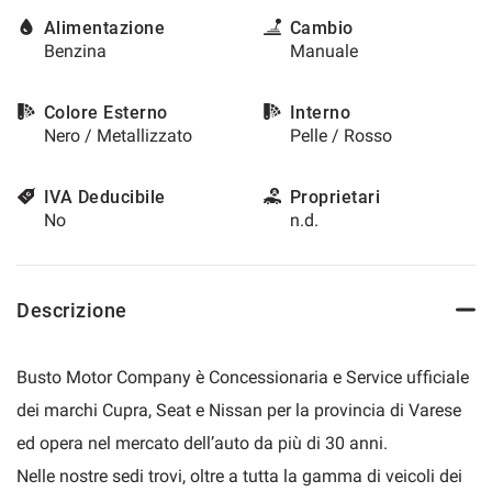
questi
Alimentazione
Cambio
strumenti
Benzina
Manuale
di
tracciamento
si
Colore Esterno
Interno
rimanda
Nero / Metallizzato
Pelle / Rosso
alla
cookie
IVA Deducibile
Proprietari
policy.
Puoi
No
n.d.
rivedere
e
modificare
le
Descrizione
tue
scelte
in
Busto Motor Company è Concessionaria e Service ufficiale
qualsiasi
dei marchi Cupra, Seat e Nissan per la provincia di Varese
momento.
ed opera nel mercato dell’auto da più di 30 anni.
Nelle nostre sedi trovi, oltre a tutta la gamma di veicoli dei
a