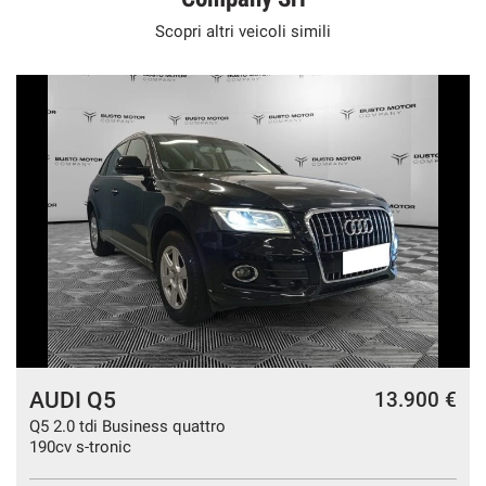
Scopri altri veicoli simili
AUDI Q5
€
13.900 €
Q5 2.0 tdi Business quattro
190cv s-tronic