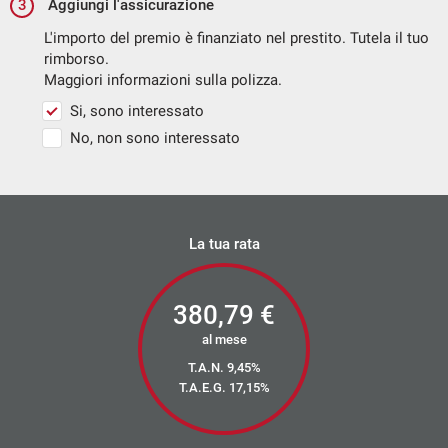
Sedili posteriori scorrevoli (avanti/indietro)
3
Aggiungi l'assicurazione
Sensore di luce
L'importo del premio è finanziato nel prestito. Tutela il tuo
rimborso.
Sensore di pioggia
Maggiori informazioni sulla polizza.
Sensori Di Parcheggio Anteriori E Posteriori
Si, sono interessato
Sensori di parcheggio con camera
No, non sono interessato
Sensori di parcheggio posteriori
Servosterzo
Navigatore satellitare
La tua rata
Sistema monitoraggio pressione pneumatici (TPMS)
Sospensioni sportive ST-Line
380,79
€
Specchietti laterali elettrici
al mese
Specchietto retrovisore fotocromatico
T.A.N. 9,45%
Spoiler posteriore
T.A.E.G.
17,15
%
Tappetini anteriori e posteriori
Telecamera per parcheggio assistito