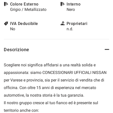
Colore Esterno
Interno
questi
Grigio / Metallizzato
Nero
strumenti
di
tracciamento
IVA Deducibile
Proprietari
si
No
n.d.
rimanda
alla
cookie
policy.
Descrizione
Puoi
rivedere
e
Scegliere noi significa affidarsi a una realtà solida e
modificare
le
appassionata: siamo CONCESSIONARI UFFICIALI NISSAN
tue
per Varese e provincia, sia per il servizio di vendita che di
scelte
in
officina. Con oltre 15 anni di esperienza nel mercato
qualsiasi
automotive, la nostra storia è la tua garanzia.
momento.
Il nostro gruppo cresce al tuo fianco ed è presente sul
territorio anche con:
a