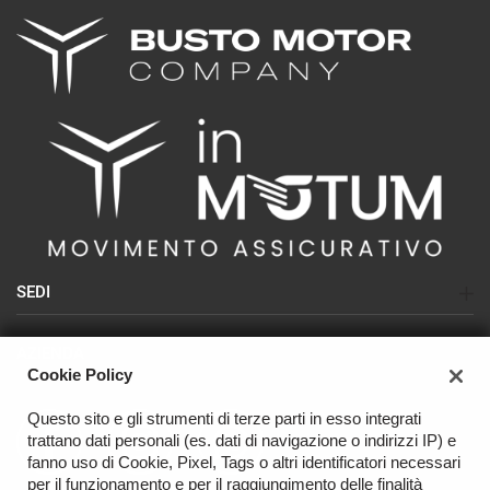
SEDI
Sede di Busto Arsizio (SEAT-CUPRA-NISSAN)
AZIENDA
Sede di Olgiate Olona (USATO)
Cookie Policy
Azienda
Sede di Varese (NISSAN - USATO)
Questo sito e gli strumenti di terze parti in esso integrati
Contatti
trattano dati personali (es. dati di navigazione o indirizzi IP) e
OFFICINA
fanno uso di Cookie, Pixel, Tags o altri identificatori necessari
per il funzionamento e per il raggiungimento delle finalità