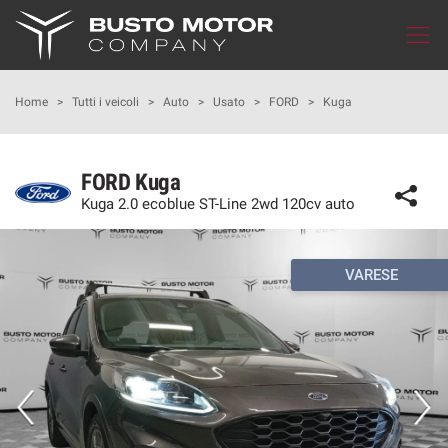
Le
tue
preferenze
di
HOME
Home
>
Tutti i veicoli
>
Auto
>
Usato
>
FORD
>
Kuga
consenso
Il
LISTA VEICOLI
seguente
FORD Kuga
pannello
Kuga 2.0 ecoblue ST-Line 2wd 120cv auto
IN MOTUM
ti
consente
di
CUPRA GARAGE
esprimere
VARESE
le
tue
MONDO SEAT
preferenze
di
consenso
MONDO NISSAN
alle
tecnologie
FLOTTE AZIENDALI
di