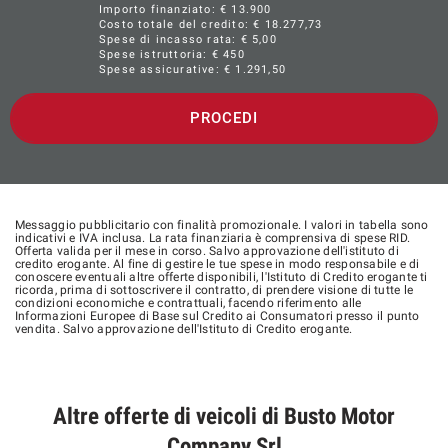
Importo finanziato: €
13.900
Telecamera posteriore
Costo totale del credito: €
18.277,73
Spese di incasso rata: € 5,00
Tergicristalli automatici con sensore pioggia
Spese istruttoria: € 450
Spese assicurative: €
1.291,50
Volante con base piatta (Sensico)
PROCEDI
Messaggio pubblicitario con finalità promozionale. I valori in tabella sono
indicativi e IVA inclusa. La rata finanziaria è comprensiva di spese RID.
Offerta valida per il mese in corso. Salvo approvazione dell'istituto di
credito erogante. Al fine di gestire le tue spese in modo responsabile e di
conoscere eventuali altre offerte disponibili, l'Istituto di Credito erogante ti
ricorda, prima di sottoscrivere il contratto, di prendere visione di tutte le
condizioni economiche e contrattuali, facendo riferimento alle
Informazioni Europee di Base sul Credito ai Consumatori presso il punto
vendita. Salvo approvazione dell'Istituto di Credito erogante.
Altre offerte di veicoli di Busto Motor
Company Srl