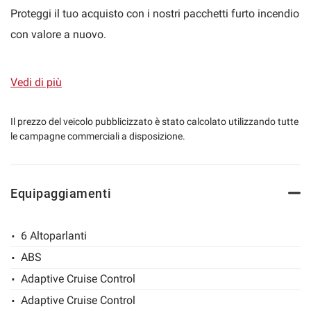
Proteggi il tuo acquisto con i nostri pacchetti furto incendio
con valore a nuovo.
mpre
Cookie necessari
ilitato
Vorremmo poter collaborare con te fornendoti un acquisto
Vedi di più
sicuro e soddisfare le tue esigenze personalizzando il tuo
Cookie delle preferenze
acquisto e creando finanziamenti su misura per te.
Il prezzo del veicolo pubblicizzato è stato calcolato utilizzando tutte
le campagne commerciali a disposizione.
Cookie per il miglioramento dell'esperienza utente
Acquista la tua nuova auto on-line: possibilità di gestire
tutta la trattativa a distanza, invio di tutta la
Cookie analitici
Equipaggiamenti
documentazione contrattuale e spedizione della vettura in
tutta Italia direttamente a casa tua!
Cookie di marketing
6 Altoparlanti
ABS
Possibilità di estensione di garanzia fino a 36 mesi.
Leggi
Adaptive Cruise Control
la
cookie
Adaptive Cruise Control
policy