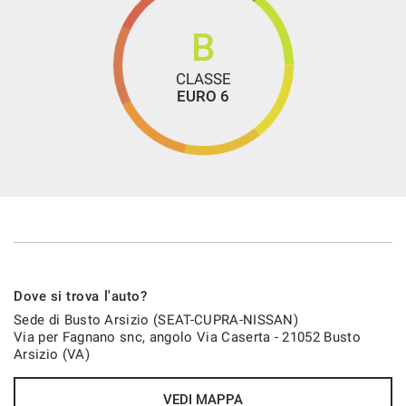
Sensori di parcheggio posteriori
Sensori Di Parcheggio Posteriori
B
Servosterzo
CLASSE
Servosterzo Elettrico
EURO 6
Sistema di ausilio alla partenza in salita (Hill Start
Assist)
Sovratappeti
Specchietti laterali elettrici
Specchietti retrovisori esterni grigio chiari satinati
Specchietti retrovisori ripiegabili elettronicamente con
comando sbrinamento
Dove si trova l'auto?
Tappetini anteriori
Sede di Busto Arsizio (SEAT-CUPRA-NISSAN)
Via per Fagnano snc, angolo Via Caserta - 21052 Busto
Tasca posteriore
Arsizio (VA)
Terminale Di Scarico Cromato
Tetto MySky
VEDI MAPPA