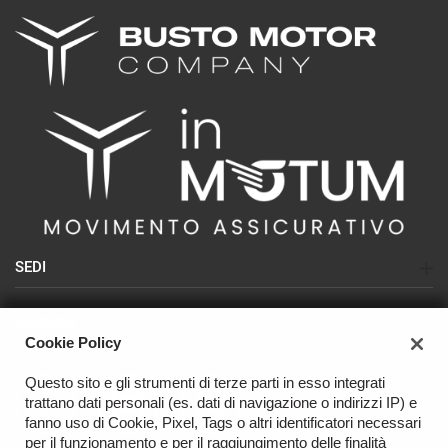
SEDI
Sede di Busto Arsizio (SEAT-CUPRA-NISSAN)
AZIENDA
Sede di Olgiate Olona (USATO)
Cookie Policy
Azienda
Sede di Varese (NISSAN - USATO)
Questo sito e gli strumenti di terze parti in esso integrati
Contatti
trattano dati personali (es. dati di navigazione o indirizzi IP) e
OFFICINA
fanno uso di Cookie, Pixel, Tags o altri identificatori necessari
per il funzionamento e per il raggiungimento delle finalità