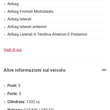
Airbag
Salva
Airbag Frontali Multistadio
le
impostazioni
Airbag laterali
Airbag laterali anteriori
Airbag Laterali A Tendina Anteriori E Posteriori
Airbag Passeggero
Airbag testa
Vedi di più
Alzacristalli elettrici
Appoggiabraccia Sedile Anteriore
Altre informazioni sul veicolo
Autoradio
Autoradio digitale
Posti:
5
Barre Al Tetto
Porte:
5
Bluetooth
Cilindrata:
1332 cc
Bracciolo
Potenza:
110 KW / 150 CV