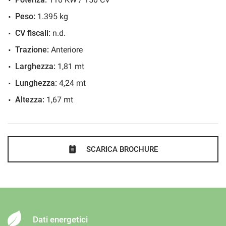
Cerchi in lega
Chiusura centralizzata
Peso:
1.395 kg
Clima automatico bi-zona
CV fiscali:
n.d.
Climatizzatore
Trazione:
Anteriore
Controllo elettronico della corsia
Larghezza:
1,81 mt
Controllo trazione
Lunghezza:
4,24 mt
Cruise Control
Altezza:
1,67 mt
ESP
Fendinebbia
Fendinebbia
SCARICA BROCHURE
Forward collision warning plus (sistema di frenata
assistita)
Freno a mano elettrico
Griglia anteriore grigio chiara satinata
Illuminazione abitacolo a LED
Dati energetici