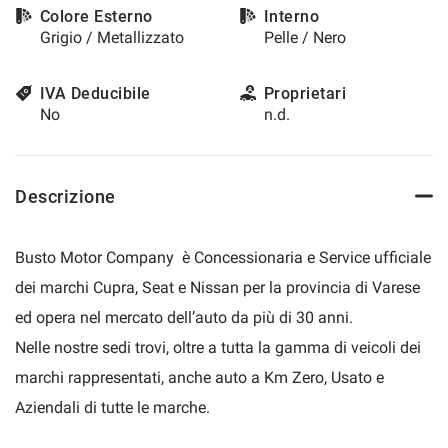
Colore Esterno
Interno
questi
Grigio / Metallizzato
Pelle / Nero
strumenti
di
tracciamento
IVA Deducibile
Proprietari
si
No
n.d.
rimanda
alla
cookie
policy.
Descrizione
Puoi
rivedere
e
Busto Motor Company è Concessionaria e Service ufficiale
modificare
le
dei marchi Cupra, Seat e Nissan per la provincia di Varese
tue
ed opera nel mercato dell’auto da più di 30 anni.
scelte
in
Nelle nostre sedi trovi, oltre a tutta la gamma di veicoli dei
qualsiasi
marchi rappresentati, anche auto a Km Zero, Usato e
momento.
Aziendali di tutte le marche.
a