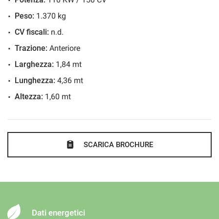
Bluetooth
Bocchette aerazione posteriori
Peso:
1.370 kg
Bracciolo
CV fiscali:
n.d.
Bracciolo anteriore con portaoggetti integrato
Trazione:
Anteriore
Bracciolo centrale posteriore
Larghezza:
1,84 mt
Cerchi in lega
Lunghezza:
4,36 mt
Chiusura centralizzata
Altezza:
1,60 mt
Chiusura centralizzata
Cielo abitacolo nero
Climatizzatore
SCARICA BROCHURE
Climatronic bi-zona
Computer di bordo
Connectivity Box
Controllo automatico clima
Cruise Control
Dati energetici