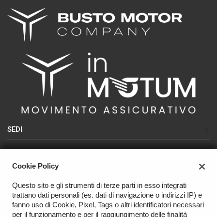
SEDI
Sede di Busto Arsizio (SEAT-CUPRA-NISSAN)
AZIENDA
Sede di Olgiate Olona (USATO)
Cookie Policy
Azienda
Sede di Varese (NISSAN - USATO)
Questo sito e gli strumenti di terze parti in esso integrati
Contatti
trattano dati personali (es. dati di navigazione o indirizzi IP) e
OFFICINA
fanno uso di Cookie, Pixel, Tags o altri identificatori necessari
per il funzionamento e per il raggiungimento delle finalità