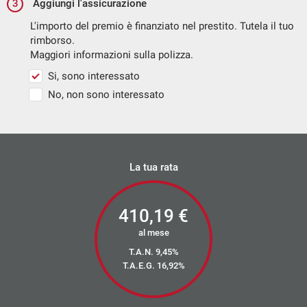
3
Sistema di navigazione Plus
Aggiungi l'assicurazione
Sistema di riconoscimento della stanchezza
L'importo del premio è finanziato nel prestito. Tutela il tuo
rimborso.
Sistema ISOFIX (2) + Top Tether (2) nei sedili posteriori
Maggiori informazioni sulla polizza.
Sistema Kessy
Si, sono interessato
Sistema Start / Stop
No, non sono interessato
Specchietti esterni riscaldabili e richiubili elettricamente
Specchietti laterali elettrici
Sterzo progressivo
La tua rata
Telecamera per parcheggio assistito
Terminale di scarico doppio cromato
410,19
€
Tyre fit
al mese
Vetri posteriori oscurati
T.A.N. 9,45%
Videocamera posteriore
T.A.E.G.
16,92
%
Volante e pomello del cambio in pelle
Volante multifunzione design in pelle con pin