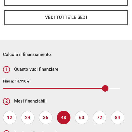
SEAT Full Link
Sedile posteriore sdoppiato
VEDI TUTTE LE SEDI
Sedili design con rivestimento in Alcantara marrone
Sensore di luce
Sensore di pioggia
Sensore luci , sensore pioggia e specchietto interno
Calcola il finanziamento
antiabbagliamento
1
Quanto vuoi finanziare
Sensori di parcheggio posteriori
Sensori Di Parcheggio Posteriori
Fino a:
14.990 €
Servosterzo
Shark antenna
2
Mesi finanziabili
Sistema di controllo della pressione pneumatici
Navigatore satellitare
12
24
36
48
60
72
84
Navigatore satellitare