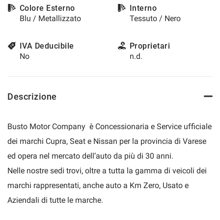
Colore Esterno
Interno
questi
Blu / Metallizzato
Tessuto / Nero
strumenti
di
tracciamento
IVA Deducibile
Proprietari
si
No
n.d.
rimanda
alla
cookie
policy.
Descrizione
Puoi
rivedere
e
Busto Motor Company è Concessionaria e Service ufficiale
modificare
le
dei marchi Cupra, Seat e Nissan per la provincia di Varese
tue
ed opera nel mercato dell’auto da più di 30 anni.
scelte
in
Nelle nostre sedi trovi, oltre a tutta la gamma di veicoli dei
qualsiasi
marchi rappresentati, anche auto a Km Zero, Usato e
momento.
Aziendali di tutte le marche.
a