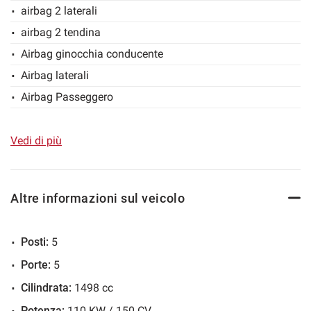
airbag 2 laterali
Salva
airbag 2 tendina
le
impostazioni
Airbag ginocchia conducente
Airbag laterali
Airbag Passeggero
Airbag testa
Alzacristalli elettrici anteriori e posteriori
Vedi di più
Ambient light e illuminazione vano piedi
Antifurto Volumetrico
Altre informazioni sul veicolo
Autoradio
Autoradio digitale
Posti:
5
Avvisatore acustico mancato allacciamento cintura di
Porte:
5
sicurezza
Cilindrata:
1498 cc
Battitacco portiere anteriori illuminato
Potenza:
110 KW / 150 CV