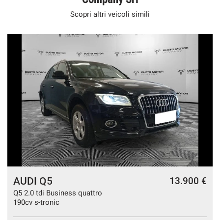
Scopri altri veicoli simili
AUDI Q5
€
13.900 €
Q5 2.0 tdi Business quattro
190cv s-tronic