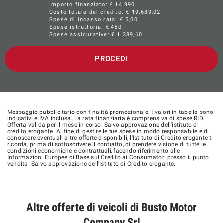
Importo finanziato: €
14.990
XCELLENCE
Costo totale del credito: €
19.689,02
Spese di incasso rata: € 5,00
XDS (Sistema Differenziale Elettronico)
Spese istruttoria: € 450
Spese assicurative: €
1.389,60
PROCEDI
Messaggio pubblicitario con finalità promozionale. I valori in tabella sono
indicativi e IVA inclusa. La rata finanziaria è comprensiva di spese RID.
Offerta valida per il mese in corso. Salvo approvazione dell'istituto di
credito erogante. Al fine di gestire le tue spese in modo responsabile e di
conoscere eventuali altre offerte disponibili, l'Istituto di Credito erogante ti
ricorda, prima di sottoscrivere il contratto, di prendere visione di tutte le
condizioni economiche e contrattuali, facendo riferimento alle
Informazioni Europee di Base sul Credito ai Consumatori presso il punto
vendita. Salvo approvazione dell'Istituto di Credito erogante.
Altre offerte di veicoli di Busto Motor
Company Srl