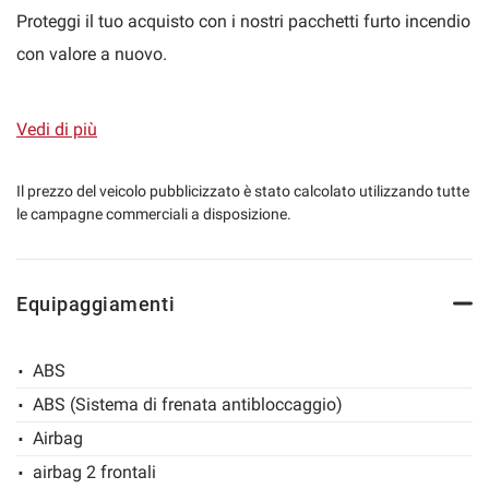
Proteggi il tuo acquisto con i nostri pacchetti furto incendio
con valore a nuovo.
mpre
Cookie necessari
ilitato
Vorremmo poter collaborare con te fornendoti un acquisto
Vedi di più
sicuro e soddisfare le tue esigenze personalizzando il tuo
Cookie delle preferenze
acquisto e creando finanziamenti su misura per te.
Il prezzo del veicolo pubblicizzato è stato calcolato utilizzando tutte
le campagne commerciali a disposizione.
Cookie per il miglioramento dell'esperienza utente
Acquista la tua nuova auto on-line: possibilità di gestire
tutta la trattativa a distanza, invio di tutta la
Cookie analitici
Equipaggiamenti
documentazione contrattuale e spedizione della vettura in
tutta Italia direttamente a casa tua!
Cookie di marketing
ABS
ABS (Sistema di frenata antibloccaggio)
Possibilità di estensione di garanzia fino a 36 mesi.
Leggi
Airbag
la
cookie
airbag 2 frontali
policy