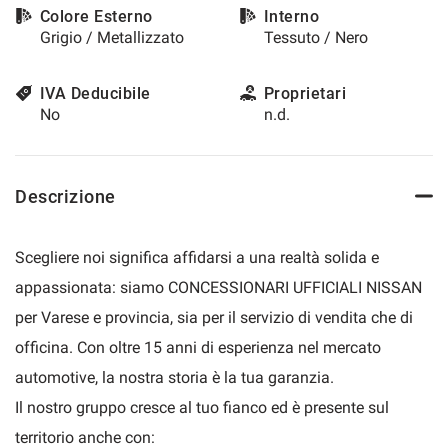
Colore Esterno
Interno
questi
Grigio / Metallizzato
Tessuto / Nero
strumenti
di
tracciamento
IVA Deducibile
Proprietari
si
No
n.d.
rimanda
alla
cookie
policy.
Descrizione
Puoi
rivedere
e
Scegliere noi significa affidarsi a una realtà solida e
modificare
le
appassionata: siamo CONCESSIONARI UFFICIALI NISSAN
tue
per Varese e provincia, sia per il servizio di vendita che di
scelte
in
officina. Con oltre 15 anni di esperienza nel mercato
qualsiasi
automotive, la nostra storia è la tua garanzia.
momento.
Il nostro gruppo cresce al tuo fianco ed è presente sul
territorio anche con:
a