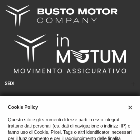
SEDI
Sede di Busto Arsizio (SEAT-CUPRA-NISSAN)
AZIENDA
Sede di Olgiate Olona (USATO)
Cookie Policy
Azienda
Sede di Varese (NISSAN - USATO)
Questo sito e gli strumenti di terze parti in esso integrati
Contatti
trattano dati personali (es. dati di navigazione o indirizzi IP) e
OFFICINA
fanno uso di Cookie, Pixel, Tags o altri identificatori necessari
per il funzionamento e per il raggiungimento delle finalità