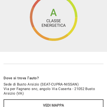
Maniglie esterne in colore carrozzeria
Pomello del cambio in pelle
A
Portabicchiere anteriore
CLASSE
Presa da 12V
ENERGETICA
Regolazione lombare del sedile conducente
Riconoscimento dei segnali stradali
SAFE & Driving Pack M per Navi
SEAT Connect
SEAT Virtual Cockpit
Sedile posteriore sdoppiato
Sedili anteriori reg. in altezza
Dove si trova l'auto?
Sedili posteriori abbattabili e ripiegabili 1/3 e 2/3
Sede di Busto Arsizio (SEAT-CUPRA-NISSAN)
Via per Fagnano snc, angolo Via Caserta - 21052 Busto
Sensore di luce
Arsizio (VA)
Sensore di pioggia
Sensori di parcheggio posteriori
VEDI MAPPA