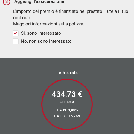
XDS - Sistema differenziale elettronico
3
Aggiungi l'assicurazione
L'importo del premio è finanziato nel prestito. Tutela il tuo
rimborso.
Maggiori informazioni sulla polizza.
Si, sono interessato
No, non sono interessato
La tua rata
434,73
€
al mese
T.A.N. 9,45%
T.A.E.G.
16,76
%