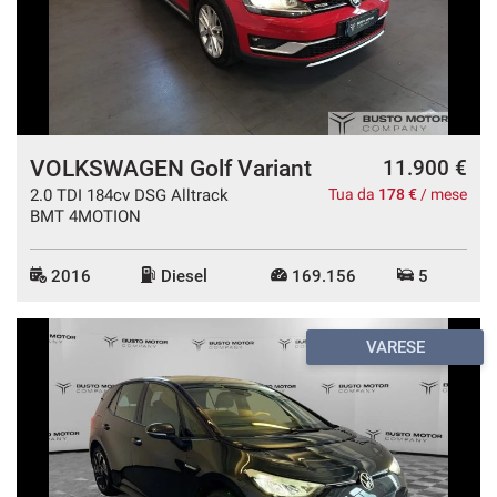
questi
strumenti
di
tracciamento
si
rimanda
alla
VOLKSWAGEN Golf Variant
11.900 €
cookie
2.0 TDI 184cv DSG Alltrack
Tua da
178 €
/ mese
policy.
BMT 4MOTION
Puoi
rivedere
e
2016
Diesel
169.156
5
modificare
le
tue
VARESE
scelte
in
qualsiasi
momento.
a