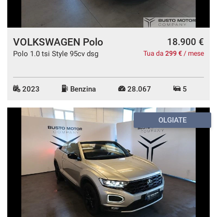
VOLKSWAGEN Polo
18.900 €
Polo 1.0 tsi Style 95cv dsg
Tua da
299 €
/ mese
2023
Benzina
28.067
5
OLGIATE