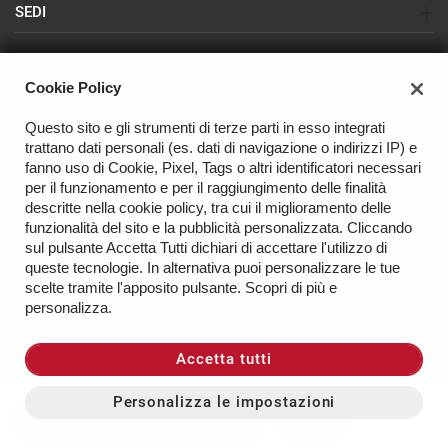
SEDI
Sede di Busto Arsizio (SEAT-CUPRA-NISSAN)
AZIENDA
Sede di Olgiate Olona (USATO)
Cookie Policy
Azienda
Sede di Varese (NISSAN - USATO)
Questo sito e gli strumenti di terze parti in esso integrati
Contatti
trattano dati personali (es. dati di navigazione o indirizzi IP) e
OFFICINA
fanno uso di Cookie, Pixel, Tags o altri identificatori necessari
per il funzionamento e per il raggiungimento delle finalità
descritte nella cookie policy, tra cui il miglioramento delle
funzionalità del sito e la pubblicità personalizzata. Cliccando
sul pulsante Accetta Tutti dichiari di accettare l'utilizzo di
TORNA IN CIMA
queste tecnologie. In alternativa puoi personalizzare le tue
scelte tramite l'apposito pulsante. Scopri di più e
Copyright © 2026 Busto Motor Company Srl - P.IVA 03479320123 -
personalizza.
Leggi l'informativa sulla privacy
-
Cookie Policy
Sito creato da:
Accetta tutti
Personalizza le impostazioni
CONTATTACI