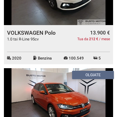
Salva
le
impostazioni
VOLKSWAGEN Polo
13.900 €
1.0 tsi R-Line 95cv
Tua da
212 €
/ mese
2020
Benzina
100.549
5
OLGIATE