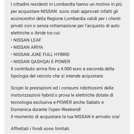
I cittadini residenti in Lombardia hanno un motivo in più
per acquistare NISSAN: sono stati approvati infatti gli
ecoincentivi della Regione Lombardia validi per i clienti
mpre
Cookie necessari
privati con o senza rottamazione per l’acquisto di auto
ilitato
elettriche o ibride tra cui:
• NISSAN LEAF
Cookie delle preferenze
• NISSAN ARIYA
• NISSAN JUKE FULL HYBRID
• NISSAN QASHQAI E-POWER
Cookie per il miglioramento dell'esperienza utente
Il contributo arriva fino a 4.000 euro a seconda della
tipologia del veicolo che si intende acquistare.
Cookie analitici
Scopri le prestazioni ed i consumi ridottissimi delle
motorizzazioni hybrid o prova le elettriche dotate di
Cookie di marketing
tecnologia esclusiva e-POWER anche Sabato e
Domenica durante l’open Weekend!
Il momento di acquistare la tua NISSAN è arrivato ora!
Leggi
la
cookie
Affrettati i fondi sono limitati.
policy