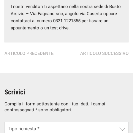
I nostri venditori ti aspettano nella nostra sede di Busto
Salva
Arsizio – Via Fagnano snc, angolo via Caserta oppure
le
impostazioni
contattaci al numero 0331.1221855 per fissare un
appuntamento o un test drive.
ARTICOLO PRECEDENTE
ARTICOLO SUCCESSIVO
Scrivici
Compila il form sottostante con i tuoi dati. I campi
contrassegnati * sono obbligatori.