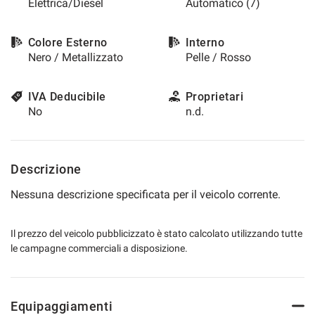
Elettrica/Diesel
Automatico (7)
questi
strumenti
di
Colore Esterno
Interno
tracciamento
Nero / Metallizzato
Pelle / Rosso
si
rimanda
IVA Deducibile
Proprietari
alla
No
n.d.
cookie
policy.
Puoi
rivedere
Descrizione
e
modificare
Nessuna descrizione specificata per il veicolo corrente.
le
tue
scelte
Il prezzo del veicolo pubblicizzato è stato calcolato utilizzando tutte
in
le campagne commerciali a disposizione.
qualsiasi
momento.
Equipaggiamenti
a