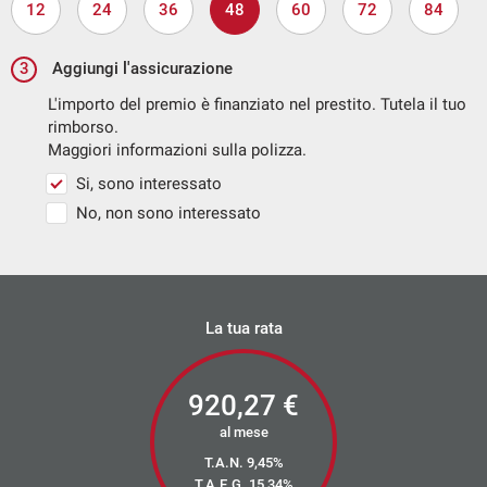
12
24
36
48
60
72
84
antirollio
Specchietti ripiegabili elettricamente
3
Aggiungi l'assicurazione
Specchietto di cortesia illuminato per conducente e
L'importo del premio è finanziato nel prestito. Tutela il tuo
rimborso.
passeggero
Maggiori informazioni sulla polizza.
Specchietto retrovisore int. elettrocromico
Si, sono interessato
Specifiche SUV
No, non sono interessato
Spoiler al tetto
Start&Stop
Sterzo attivo
La tua rata
Temperatura esterna
Tergicristallo con sensore pioggia
920,27
€
Tire kit
Verniciatura colore nero
al mese
T.A.N. 9,45%
T.A.E.G.
15,34
%