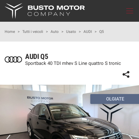
Le
tue
preferenze
di
HOME
Home
>
Tutti i veicoli
>
Auto
>
Usato
>
AUDI
>
Q5
consenso
Il
LISTA VEICOLI
seguente
AUDI Q5
pannello
Sportback 40 TDI mhev S Line quattro S tronic
IN MOTUM
ti
consente
di
CUPRA GARAGE
esprimere
le
tue
OLGIATE
MONDO SEAT
preferenze
di
consenso
MONDO NISSAN
alle
tecnologie
FLOTTE AZIENDALI
di