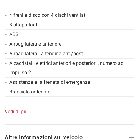
4 freni a disco con 4 dischi ventilati
8 altoparlanti
mpre
Cookie necessari
ilitato
ABS
Airbag laterale anteriore
Cookie delle preferenze
Airbag laterali a tendina ant./post.
Alzacristalli elettrici anteriori e posteriori , numero ad
Cookie per il miglioramento dell'esperienza utente
impulso 2
Assistenza alla frenata di emergenza
Cookie analitici
Bracciolo anteriore
Bracciolo posteriore
Cookie di marketing
Chiusura centralizzata a distanza , incl. cristalli elettrici
Vedi di più
Climatizzatore con controlli posteriori climatizzatore a
Leggi
la
controllo automatico
cookie
policy
Altre informazioni sul veicolo