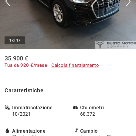
tracciamento
che
ACQUISTIAMO USATO
adottiamo
per
offrire
I NOSTRI SERVIZI
le
funzionalità
1 di 17
e
STAFF
svolgere
le
35.900 €
CONTATTI
attività
Tua da
920
€/mese
Calcola finanziamento
di
seguito
NEWS
descritte.
Per
Caratteristiche
ottenere
AREA COMMERCIANTI
maggiori
informazioni
Immatricolazione
Chilometri
sull'utilità
10/2021
68.372
e
sul
funzionamento
Alimentazione
Cambio
di